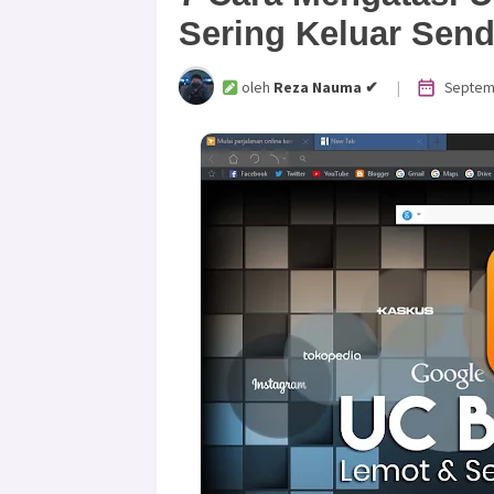
Sering Keluar Send
|
Septem
oleh
Reza Nauma ✔