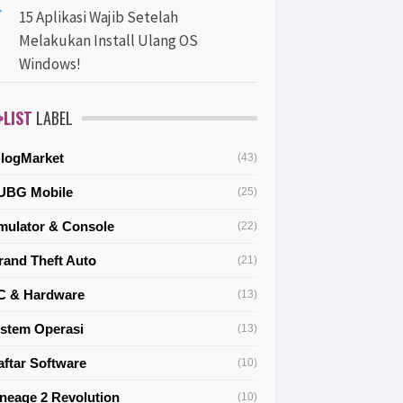
15 Aplikasi Wajib Setelah
Melakukan Install Ulang OS
Windows!
LIST
LABEL
BlogMarket
(43)
UBG Mobile
(25)
mulator & Console
(22)
rand Theft Auto
(21)
C & Hardware
(13)
istem Operasi
(13)
aftar Software
(10)
ineage 2 Revolution
(10)