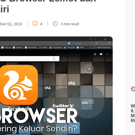
iri
|
|
ber 02, 2018
4
3 min read
⏲
W
8
M
R