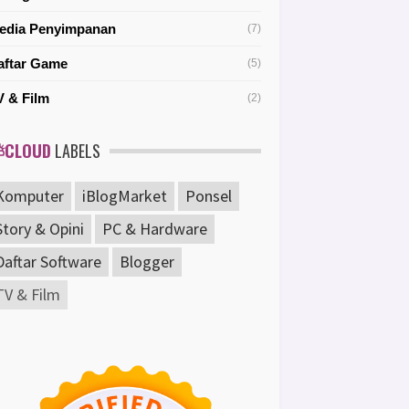
edia Penyimpanan
(7)
aftar Game
(5)
V & Film
(2)
CLOUD
LABELS
Komputer
iBlogMarket
Ponsel
Story & Opini
PC & Hardware
Daftar Software
Blogger
TV & Film