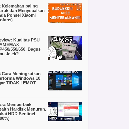
2 Kelemahan paling
uruk dan Menyebalkan
ada Ponsel Xiaomi
nofans)
eview: Kualitas PSU
AMEMAX
P450/550/650, Bagus
tau Jelek?
5 Cara Meningkatkan
erforma Windows 10
gar TIDAK LEMOT
ara Memperbaiki
ealth Hardisk Menurun,
akai HDD Sentinel
100%)