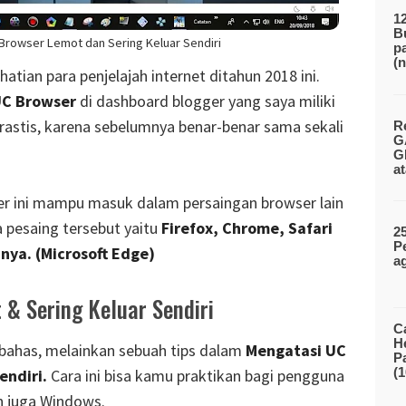
1
B
 Browser Lemot dan Sering Keluar Sendiri
p
(
atian para penjelajah internet ditahun 2018 ini.
C Browser
di dashboard blogger yang saya miliki
drastis, karena sebelumnya benar-benar sama sekali
R
G
G
a
r ini mampu masuk dalam persaingan browser lain
a pesaing tersebut yaitu
Firefox, Chrome, Safari
2
P
nya. (Microsoft Edge)
a
& Sering Keluar Sendiri
C
H
a bahas, melainkan sebuah tips dalam
Mengatasi UC
P
(
endiri.
Cara ini bisa kamu praktikan bagi pengguna
n juga Windows.