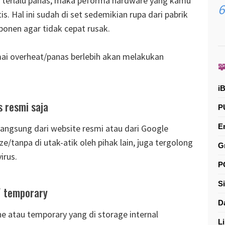
 terlalu panas, maka peforma hardware yang kamu
 Hal ini sudah di set sedemikian rupa dari pabrik
nen agar tidak cepat rusak.
i overheat/panas berlebih akan melakukan

i
s resmi saja
P
E
langsung dari website resmi atau dari Google
ze/tanpa di utak-atik oleh pihak lain, juga tergolong
G
irus.
P
S
/ temporary
D
he atau temporary yang di storage internal
L