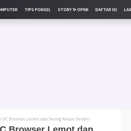
OMPUTER
TIPS PONSEL
STORY ✨ OPINI
DAFTAR ISI
LAI
i UC Browser Lemot dan Sering Keluar Sendiri
UC Browser Lemot dan