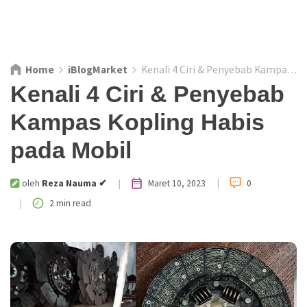
Home
iBlogMarket
Kenali 4 Ciri & Penyebab Kampas Kopling Habis pada Mobil
Kenali 4 Ciri & Penyebab
Kampas Kopling Habis
pada Mobil
|
|
Maret 10, 2023
oleh
0
Reza Nauma ✔
|
2 min read