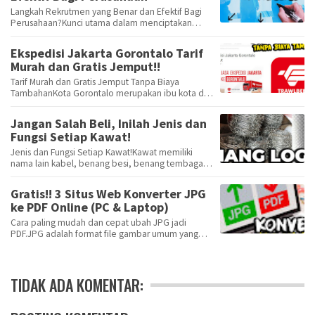
Langkah Rekrutmen yang Benar dan Efektif Bagi
Perusahaan?Kunci utama dalam menciptakan
sumber daya m…
Ekspedisi Jakarta Gorontalo Tarif
Murah dan Gratis Jemput!!
Tarif Murah dan Gratis Jemput Tanpa Biaya
TambahanKota Gorontalo merupakan ibu kota dari
provinsi Go…
Jangan Salah Beli, Inilah Jenis dan
Fungsi Setiap Kawat!
Jenis dan Fungsi Setiap Kawat!Kawat memiliki
nama lain kabel, benang besi, benang tembaga
atau diseb…
Gratis!! 3 Situs Web Konverter JPG
ke PDF Online (PC & Laptop)
Cara paling mudah dan cepat ubah JPG jadi
PDF.JPG adalah format file gambar umum yang
didukung oleh …
TIDAK ADA KOMENTAR: