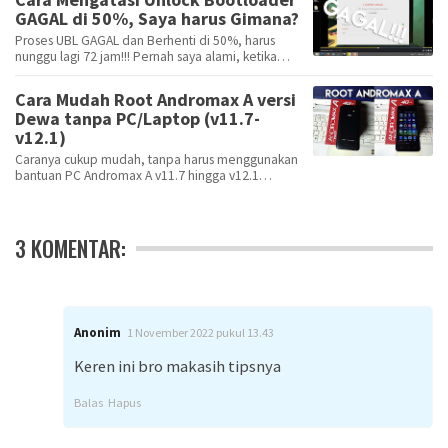
GAGAL di 50%, Saya harus Gimana?
Proses UBL GAGAL dan Berhenti di 50%, harus
nunggu lagi 72 jam!!! Pernah saya alami, ketika
henda…
Cara Mudah Root Andromax A versi
Dewa tanpa PC/Laptop (v11.7-
v12.1)
Caranya cukup mudah, tanpa harus menggunakan
bantuan PC Andromax A v11.7 hingga v12.1
disebut-seb…
3 KOMENTAR:
Anonim
1 November 2022 pukul 13.43
Keren ini bro makasih tipsnya
Balas
Hapus