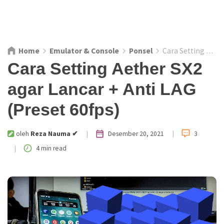
Home
Emulator & Console
Ponsel
Cara Setting Aether SX2 agar Lancar + Anti LAG (Preset 60fps)
Cara Setting Aether SX2
agar Lancar + Anti LAG
(Preset 60fps)
|
|
Desember 20, 2021
oleh
3
Reza Nauma ✔
|
4 min read