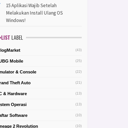
15 Aplikasi Wajib Setelah
Melakukan Install Ulang OS
Windows!
LIST
LABEL
BlogMarket
(43)
UBG Mobile
(25)
mulator & Console
(22)
rand Theft Auto
(21)
C & Hardware
(13)
istem Operasi
(13)
aftar Software
(10)
ineage 2 Revolution
(10)