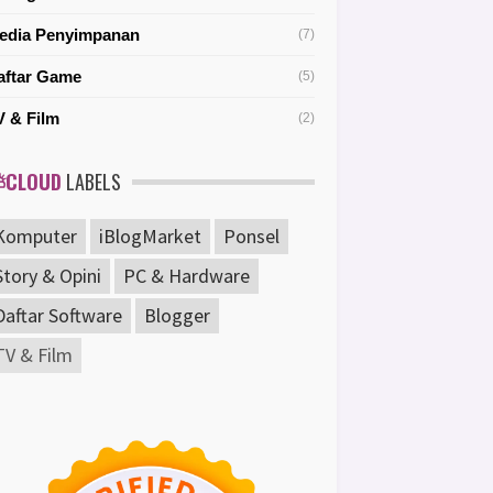
edia Penyimpanan
(7)
aftar Game
(5)
V & Film
(2)
CLOUD
LABELS
Komputer
iBlogMarket
Ponsel
Story & Opini
PC & Hardware
Daftar Software
Blogger
TV & Film