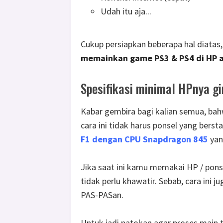
Udah itu aja...
Cukup persiapkan beberapa hal diatas
memainkan game PS3 & PS4 di HP 
Spesifikasi minimal HPnya g
Kabar gembira bagi kalian semua, bah
cara ini tidak harus ponsel yang bers
F1 dengan CPU Snapdragon 845
yan
Jika saat ini kamu memakai HP / ponse
tidak perlu khawatir. Sebab, cara ini j
PAS-PASan.
Untuk jadi patokan agar proses main t