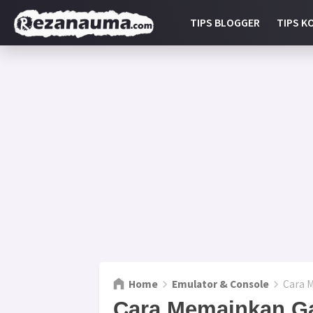
TIPS BLOGGER
TIPS K
Home
Emulator & Console
Cara M
Cara Memainkan G