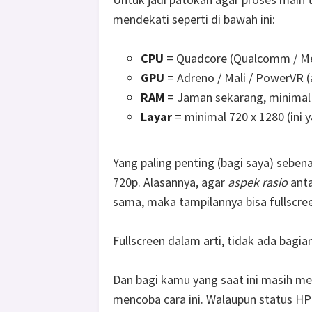
mendekati seperti di bawah ini:
CPU
= Quadcore (Qualcomm / Med
GPU
= Adreno / Mali / PowerVR (
RAM
= Jaman sekarang, minimal
Layar
= minimal 720 x 1280 (ini 
Yang paling penting (bagi saya) sebena
720p. Alasannya, agar
aspek rasio
anta
sama, maka tampilannya bisa fullscre
Fullscreen dalam arti, tidak ada bagian 
Dan bagi kamu yang saat ini masih m
mencoba cara ini. Walaupun status HP