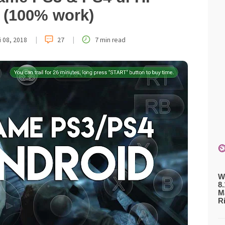
 (100% work)
|
|
i 08, 2018
27
7 min read
⏲
W
8
M
R