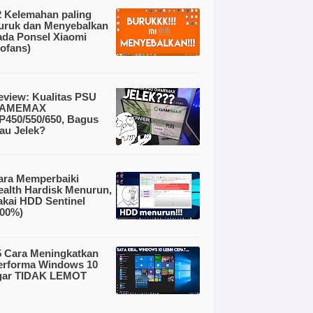
2 Kelemahan paling
uruk dan Menyebalkan
ada Ponsel Xiaomi
nofans)
eview: Kualitas PSU
AMEMAX
P450/550/650, Bagus
tau Jelek?
ara Memperbaiki
ealth Hardisk Menurun,
akai HDD Sentinel
100%)
5 Cara Meningkatkan
erforma Windows 10
gar TIDAK LEMOT