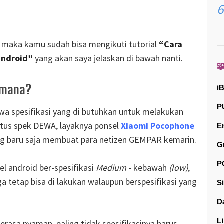
, maka kamu sudah bisa mengikuti tutorial
“Cara
android”
yang akan saya jelaskan di bawah nanti.

imana?
i
P
wa spesifikasi yang di butuhkan untuk melakukan
tatus spek DEWA, layaknya ponsel
Xiaomi Pocophone
E
g baru saja membuat para netizen GEMPAR kemarin.
G
P
l android ber-spesifikasi
Medium
- kebawah
(low)
,
uga tetap bisa di lakukan walaupun berspesifikasi yang
S
D
L
erasa nyaman, paling tidak spesifikasinya harus