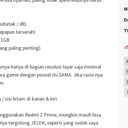
M
D
iatek / dll)
T
apapun terserah)
 1GB
⛅
yang paling penting)
rnya hanya di bagian resolusi layar saja minimal
ra game dengan ponsel itu SAMA. Jika rasio nya
en.
/ sisi hitam di kanan & kiri.
enggunakan Redmi 2 Prime, mungkin masih bisa
nya tergolong JELEK, seperti yang sudah saya