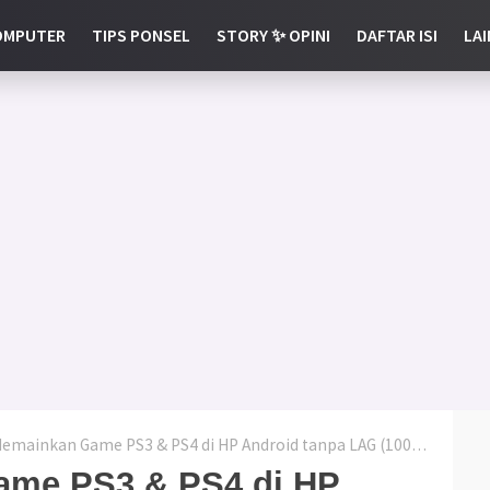
OMPUTER
TIPS PONSEL
STORY ✨ OPINI
DAFTAR ISI
LAI
emainkan Game PS3 & PS4 di HP Android tanpa LAG (100% work)
ame PS3 & PS4 di HP