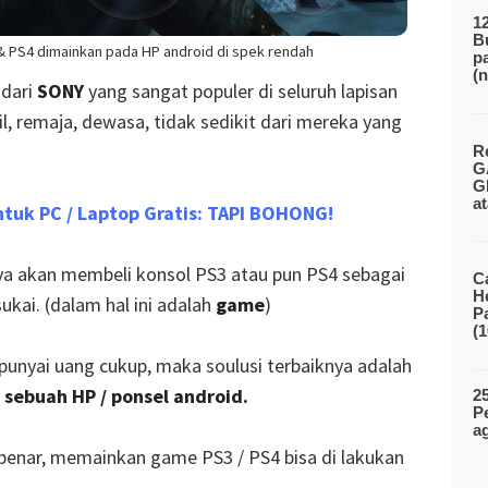
1
B
PS4 dimainkan pada HP android di spek rendah
p
(
 dari
SONY
yang sangat populer di seluruh lapisan
il, remaja, dewasa, tidak sedikit dari mereka yang
R
G
G
a
tuk PC / Laptop Gratis: TAPI BOHONG!
nya akan membeli konsol PS3 atau pun PS4 sebagai
C
H
ukai. (dalam hal ini adalah
game
)
P
(
nyai uang cukup, maka soulusi terbaiknya adalah
sebuah HP / ponsel android.
2
P
a
benar, memainkan game PS3 / PS4 bisa di lakukan